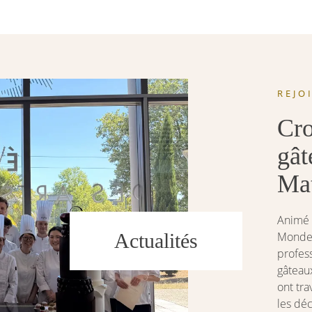
REJO
Cr
gât
Mat
Animé 
Monde J
Actualités
profes
gâteaux
ont tra
les déc