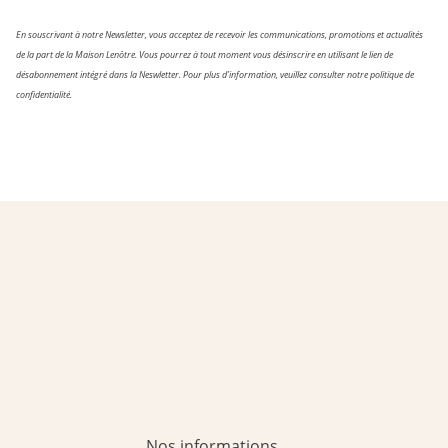
En souscrivant à notre Newsletter, vous acceptez de recevoir les communications, promotions et actualités
de la part de la Maison Lenôtre. Vous pourrez à tout moment vous désinscrire en utilisant le lien de
désabonnement intégré dans la Neswletter. Pour plus d’information, veuillez consulter notre politique de
confidentialité.
Nos informations