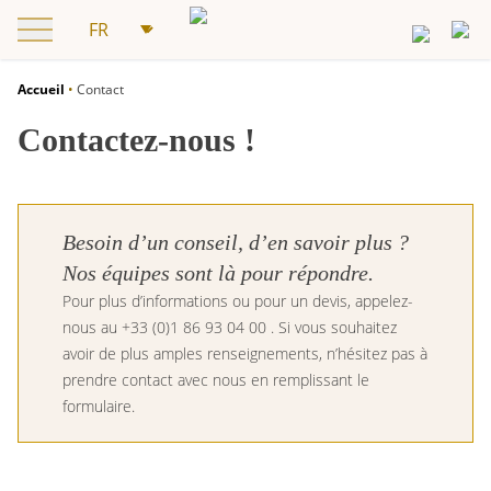
Accueil
•
Contact
Contactez-nous !
PERFECTIONNEMENT
L’ÉCOLE
STAGES DE PERFECTIONNEMENT
L’ÉCOLE EN FRANCE
Besoin d’un conseil, d’en savoir plus ?
Nos équipes sont là pour répondre.
RÉSERVEZ VOTRE STAGE
NOS ENGAGEMENTS RSE
Pour plus d’informations ou pour un devis, appelez-
nous au +33 (0)1 86 93 04 00 . Si vous souhaitez
L’ÉQUIPE PÉDAGOGIQUE.
avoir de plus amples renseignements, n’hésitez pas à
prendre contact avec nous en remplissant le
L’ÉCOLE À L’INTERNATIONAL
formulaire.
OUVRIR UNE FRANCHISE