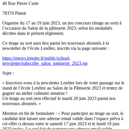
40 Rue Pierre Curie
78370 Plaisir
Organise du 17 au 19 juin 2023, un jeu concours (tirage au sort) à
l’occasion du Salon de la pâtisserie 2023, selon les modalités
décrites dans le présent règlement.
Ce tirage au sort aura lieu parmi les nouveaux abonnés à la
newsletter de l’école Lenôtre, inscrits via la page suivante :
https://enews.lenotre.fr/public/school-
newsletter/subscribe_salon_patisserie_2023.jsp
Sujet :
« Inscrivez-vous à la newsletter Lenôtre lors de votre passage sur le
stand de l’école Lenôtre au Salon de la Pâtisserie 2023 et tentez de
gagner un atelier culinaire amateur !
Un tirage au sort sera effectué le mardi 20 juin 2023 parmi nos
nouveaux abonnés. »
Mention en fin de formulaire : « Pour participer au tirage au sort, le
candidat doit laisser une adresse email valide dans l’espace prévu à
cet effet ci-dessus entre le samedi 17 juin 2023 et le lundi 19 juin
2023 inclus. Le seul fait de partager une adresse email valide