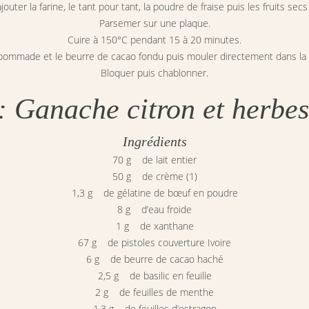
jouter la farine, le tant pour tant, la poudre de fraise puis les fruits secs 
Parsemer sur une plaque.
Cuire à 150°C pendant 15 à 20 minutes.
re pommade et le beurre de cacao fondu puis mouler directement dans la 
Bloquer puis chablonner.
: Ganache citron et herbes
Ingrédients
70 g de lait entier
50 g de crème (1)
1,3 g de gélatine de bœuf en poudre
8 g d’eau froide
1 g de xanthane
67 g de pistoles couverture Ivoire
6 g de beurre de cacao haché
2,5 g de basilic en feuille
2 g de feuilles de menthe
1,3 g de feuilles d’estragon