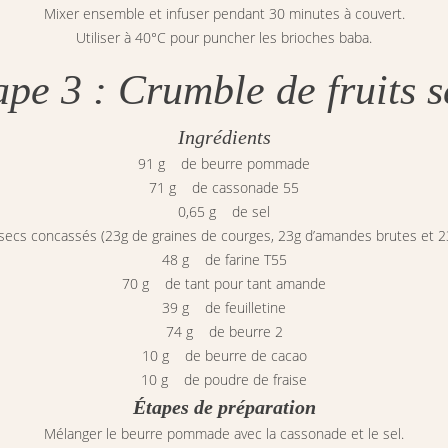
Mixer ensemble et infuser pendant 30 minutes à couvert.
Utiliser à 40°C pour puncher les brioches baba.
ape 3 : Crumble de fruits s
Ingrédients
91 g de beurre pommade
71 g de cassonade 55
0,65 g de sel
secs concassés (23g de graines de courges, 23g d’amandes brutes et 2
48 g de farine T55
70 g de tant pour tant amande
39 g de feuilletine
74 g de beurre 2
10 g de beurre de cacao
10 g de poudre de fraise
Étapes de préparation
Mélanger le beurre pommade avec la cassonade et le sel.