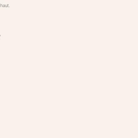
haut.
s