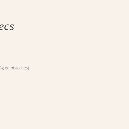
ecs
3g de pistaches)