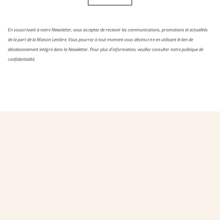
En souscrivant à notre Newsletter, vous acceptez de recevoir les communications, promotions et actualités
de la part de la Maison Lenôtre. Vous pourrez à tout moment vous désinscrire en utilisant le lien de
désabonnement intégré dans la Neswletter. Pour plus d’information, veuillez consulter notre politique de
confidentialité.