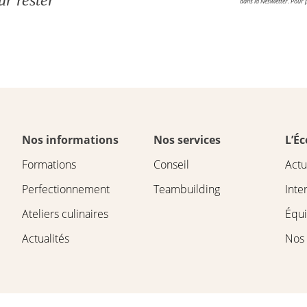
r rester
dans la Neswletter. Pour p
Nos informations
Nos services
L’Éc
Formations
Conseil
Actu
Perfectionnement
Teambuilding
Inte
Ateliers culinaires
Équ
Actualités
Nos 