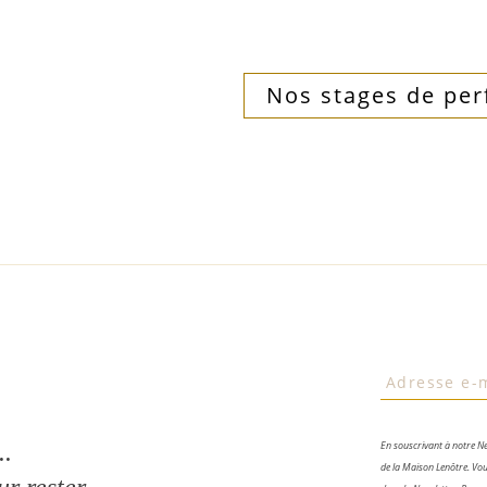
Nos stages de pe
..
En souscrivant à notre Ne
de la Maison Lenôtre. Vou