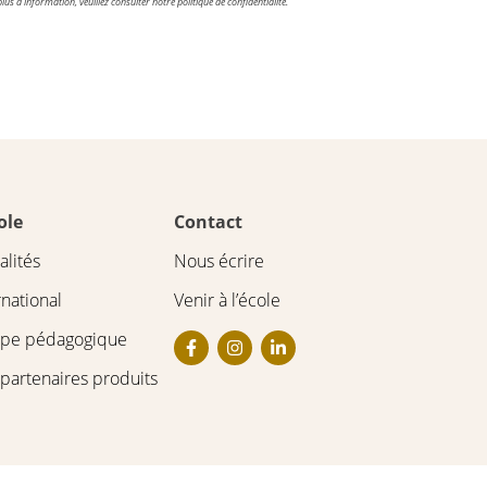
lus d’information, veuillez consulter notre politique de confidentialité.
ole
Contact
alités
Nous écrire
rnational
Venir à l’école
ipe pédagogique
partenaires produits